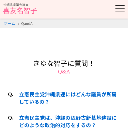
沖縄県県議会議員
t
喜友名智子
o
g
g
ホーム
QandA
l
e
n
a
v
i
g
a
t
きゆな智子に質問！
i
o
Q&A
n
立憲民主党沖縄県連にはどんな議員が所属
しているの？
立憲民主党は、沖縄の辺野古新基地建設に
どのような政治的対応をするの？