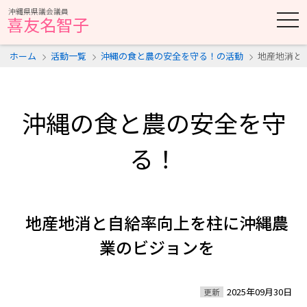
沖縄県県議会議員
t
喜友名智子
o
g
g
ホーム
活動一覧
沖縄の食と農の安全を守る！の活動
地産地消と
l
e
n
a
v
i
沖縄の食と農の安全を守
g
a
t
る！
i
o
n
地産地消と自給率向上を柱に沖縄農
業のビジョンを
2025年09月30日
更新