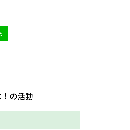
る
に！の活動