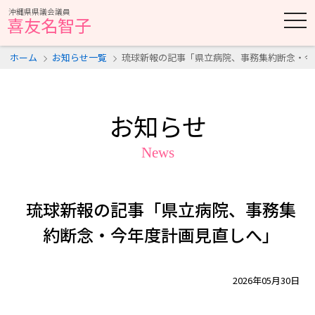
沖縄県県議会議員
t
喜友名智子
o
g
g
ホーム
お知らせ一覧
琉球新報の記事「県立病院、事務集約断念・今
l
e
n
a
v
i
お知らせ
g
a
t
News
i
o
n
琉球新報の記事「県立病院、事務集
約断念・今年度計画見直しへ」
2026年05月30日