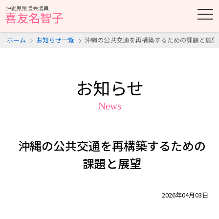
沖縄県県議会議員
t
喜友名智子
o
g
g
ホーム
お知らせ一覧
沖縄の公共交通を再構築するための課題と展望
l
e
n
a
v
i
お知らせ
g
a
t
News
i
o
n
沖縄の公共交通を再構築するための
課題と展望
2026年04月03日