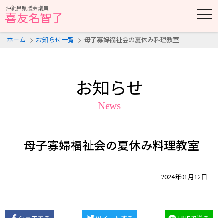
沖縄県県議会議員
t
喜友名智子
o
g
g
ホーム
お知らせ一覧
母子寡婦福祉会の夏休み料理教室
l
e
n
a
v
i
お知らせ
g
a
t
News
i
o
n
母子寡婦福祉会の夏休み料理教室
2024年01月12日
シェアする
ツイートする
LINEで送る